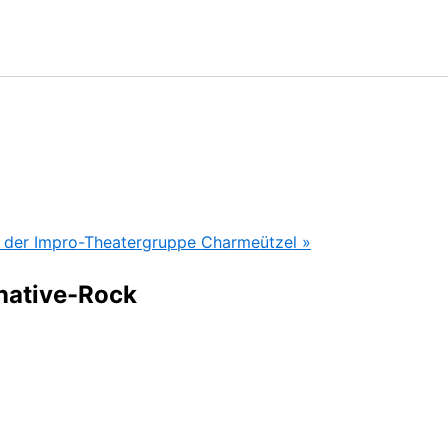
it der Impro-Theatergruppe Charmeützel
»
native-Rock